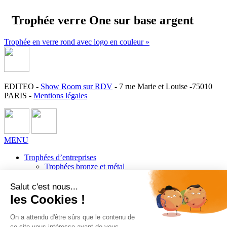
Trophée verre One sur base argent
Trophée en verre rond avec logo en couleur »
EDITEO -
Show Room sur RDV
- 7 rue Marie et Louise -75010
PARIS -
Mentions légales
MENU
Trophées d’entreprises
Trophées bronze et métal
Trophées en verre
Trophées en bois
Trophées design & originaux
Récompenses sportives et trophées sportifs
Trophées de Golf
Trophées de tennis