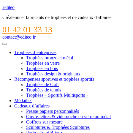
Editeo
Créateurs et fabricants de trophées et de cadeaux d'affaires
01 42 01 33 13
contact@editeo.fr
Trophées d’entreprises
Trophées bronze et métal
Trophées en verre
Trophées en bois
Trophées design & originaux
Récompenses sportives et trophées sportifs
Trophées de Golf
Trophées de tennis
Trophées « Sportifs Multisports »
Médailles
Cadeaux d’affaires
Presse-papiers personnalisés
Ouvre-lettres & vide-poche en verre ou métal
Coffrets sur mesure
Sculptures & Trophées Sculptures
Porte-clés et Bijoux