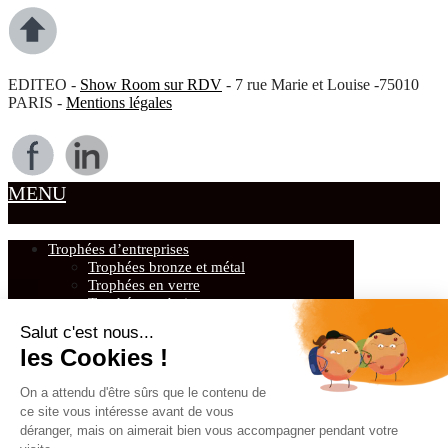
EDITEO -
Show Room sur RDV
- 7 rue Marie et Louise -75010
PARIS -
Mentions légales
MENU
Trophées d’entreprises
Trophées bronze et métal
Trophées en verre
Trophées en bois
Trophées design & originaux
Récompenses sportives et trophées sportifs
Trophées de Golf
Trophées de tennis
Trophées « Sportifs Multisports »
Médailles
Cadeaux d’affaires
Presse-papiers personnalisés