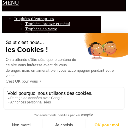
MENU
Trophées d’entreprises
Trophées bronze et métal
Trophées en verre
Trophées en bois
Trophées design & originaux
Récompenses sportives et trophées sportifs
Trophées de Golf
Trophées de tennis
Trophées « Sportifs Multisports »
Médailles
Cadeaux d’affaires
Presse-papiers personnalisés
Ouvre-lettres & vide-poche en verre ou
métal
Coffrets sur mesure
Sculptures & Trophées Sculptures
Porte-clés et Bijoux
Trophées sur mesure
Qui sommes-nous
Nos références
Contact & Devis