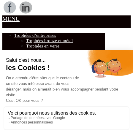
MENU
Trophées d’entreprises
Trophées bronze et métal
Trophées en verre
Trophées en bois
Trophées design & originaux
Récompenses sportives et trophées sportifs
Trophées de Golf
Trophées de tennis
Trophées « Sportifs Multisports »
Médailles
Cadeaux d’affaires
Presse-papiers personnalisés
Ouvre-lettres & vide-poche en verre ou
métal
Coffrets sur mesure
Sculptures & Trophées Sculptures
Porte-clés et Bijoux
Trophées sur mesure
Qui sommes-nous